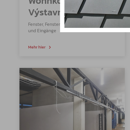
Wohnkomplex
Výstavní Ostrava
Fenster, Fensterbänke, Brandschutztüren
und Eingänge
Mehr hier