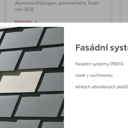
Aluminiumfüllungen, automatische Türen
von GEZE
Mehr hier
Fasádní sys
Fasádní systémy PREFA
nově v sortimentu
lehkých obvodových plášťů
24. 4. 2026