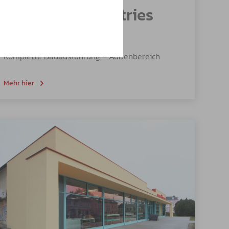
Area Four Industries
Roudnice n. L.
Komplette Bauausführung – Außenbereich
Mehr hier