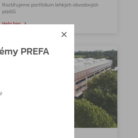
Rozšiřujeme portfolium lehkých obvodových
plášťů
Mehr hier
témy PREFA
!
20. 4. 2026