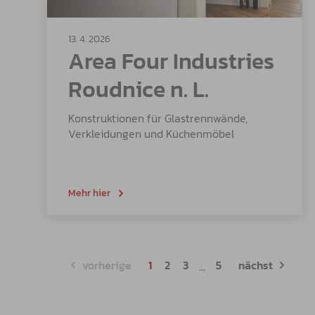
13. 4. 2026
Area Four Industries
Roudnice n. L.
Konstruktionen für Glastrennwände,
Verkleidungen und Küchenmöbel
Mehr hier
...
vorherige
1
2
3
5
nächst